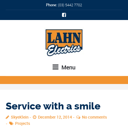
Phone:
(03) 5442 7702
Menu
Service with a smile
SkyeKlein
December 12, 2014
No comments
Projects